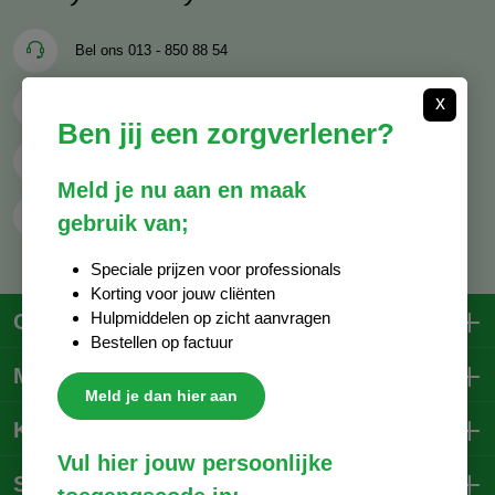
Bel ons
013 - 850 88 54
x
Mail ons
info@decocare.nl
Ben jij een zorgverlener?
Whatsapp
06 - 81 38 59 03
Meld je nu aan en maak
Contactformulier
gebruik van;
Speciale prijzen voor professionals
Korting voor jouw cliënten
Hulpmiddelen op zicht aanvragen
Contactgegevens
Bestellen op factuur
Mijn account
Meld je dan hier aan
Klantenservice
Vul hier jouw persoonlijke
Social Media