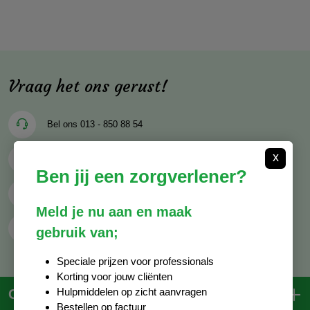
Vraag het ons gerust!
Bel ons
013 - 850 88 54
x
Mail ons
info@decocare.nl
Ben jij een zorgverlener?
Whatsapp
06 - 81 38 59 03
Meld je nu aan en maak
Contactformulier
gebruik van;
Speciale prijzen voor professionals
Korting voor jouw cliënten
Hulpmiddelen op zicht aanvragen
Contactgegevens
Bestellen op factuur