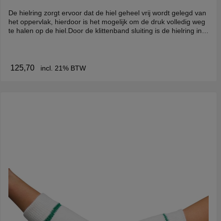
De hielring zorgt ervoor dat de hiel geheel vrij wordt gelegd van
het oppervlak, hierdoor is het mogelijk om de druk volledig weg
te halen op de hiel.Door de klittenband sluiting is de hielring in
te stellen en passend te maken rondom het
onderbeen. Materiaal: Buitenkant 100% polyesterFoamkern
Ademend en waterdoorlatend Dryfeel
schuimWasvoorschriften: Max. wastemp. 60 graden Niet
125,70
incl. 21% BTW
bleken Drogen toegestaan Niet droog reinigen