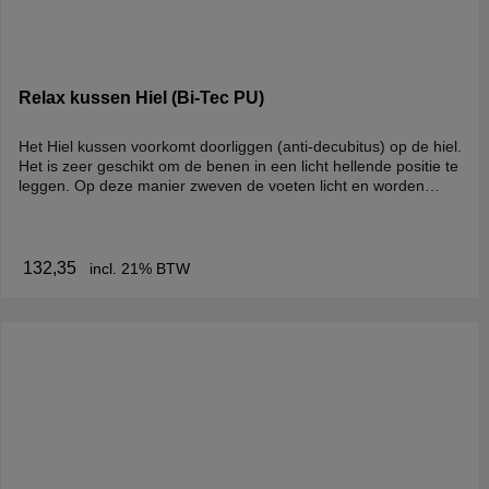
Relax kussen Hiel (Bi-Tec PU)
Het Hiel kussen voorkomt doorliggen (anti-decubitus) op de hiel.
Het is zeer geschikt om de benen in een licht hellende positie te
leggen. Op deze manier zweven de voeten licht en worden
drukpunten weggenomen. De vulling zorgt voor een
comfortabele en gelijkmatige druk op de benen en voorkomt dat
de voeten naar buiten kantelen. De spieren kunnen zich
ontspannen.Het Hiel kussen is extra groot en meet 60 x 80 cm.
132,35
incl. 21% BTW
Dankzij de breedte van 80 cm kun je beide hielen en benen
tegelijk ondersteunen en ben je verzekerd van voldoende
ruimte, waardoor het kussen niet van je bed of bank kan
glijden.Afmeting: 80 x 60 cm met 5 cilindrische secties.