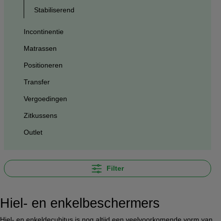
Stabiliserend
Incontinentie
Matrassen
Positioneren
Transfer
Vergoedingen
Zitkussens
Outlet
Filter
Hiel- en enkelbeschermers
Hiel- en enkeldecubitus is nog altijd een veelvoorkomende vorm van