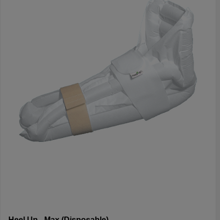
contractuur aanwezig is. Medifeet Multi kan ook worden
gebruikt om de ellebogen te positioneren om de druk te
verlichten. In zijligging past Medifeet Multi in de Medifeet 24
dekenverhoger en ondersteunt de voeten in zijligging."Medifeet
30 kussen PU" Om doorligwonden te voorkomen is het
essentieel dat de patiënt voldoende van houding wordt
veranderd. De positie moet minstens om de 4 uur worden
gewijzigd. Als ze op hun rug liggen, wordt aanbevolen dat
patiënten in de semi-fowler-positie worden geplaatst. Wanneer
ze op hun zij liggen, kunnen patiënten het best worden
gepositioneerd met een steun van 30 graden achter de rug.Het
Medifeet 30 kussen is een uiterst comfortabel kussen dat bij
gebruik door de patiënt alleen de essentiële hoek van 30
graden bereikt. In rugligging ondersteunt de Medifeet 30 de
knieën wanneer er al een contractuur aanwezig is.ReinigingDe
bi-elastische wasbare incontinentiehoes in PU is te
desinfecteren of te wassen op 60 graden en heeft speciale
waterafstotende ritssluitingen.
Heel Up - Max (Disposable)