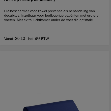
Hielbeschermer voor zowel preventie als behandeling van
decubitus. Inzetbaar voor bedlegerige patiënten met grotere
voeten. Met extra luchtkamer onder de voet die optimale
ondersteuning voor de voorvoet geeft.De Heel Up is afwasbaar
en 6 tot 8 weken bruikbaar. Om de levensduur te verlengen zijn
er voor exsuderende wonden speciale inleggers verkrijgbaar.
20,10
Vanaf
incl. 9% BTW