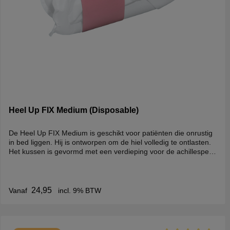
Heel Up FIX Medium (Disposable)
De Heel Up FIX Medium is geschikt voor patiënten die onrustig
in bed liggen. Hij is ontworpen om de hiel volledig te ontlasten.
Het kussen is gevormd met een verdieping voor de achillespees
en een hoogte die de voet ondersteunt.De Heel Up is
afwasbaar en 6 tot 8 weken bruikbaar. Om de levensduur te
verlengen zijn er voor exsuderende wonden speciale inleggers
verkrijgbaar.
24,95
Vanaf
incl. 9% BTW