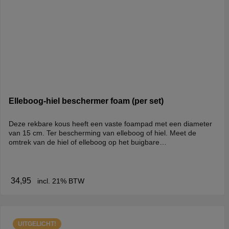
Elleboog-hiel beschermer foam (per set)
Deze rekbare kous heeft een vaste foampad met een diameter
van 15 cm. Ter bescherming van elleboog of hiel. Meet de
omtrek van de hiel of elleboog op het buigbare
gedeelte.Product wordt geleverd per paar. Maximale omtrek hiel
of elleboog:S: 23 cmM: 23 - 28 cmL: 28 - 33 cmXL: 33 - 38 cm
34,95
incl. 21% BTW
UITGELICHT!