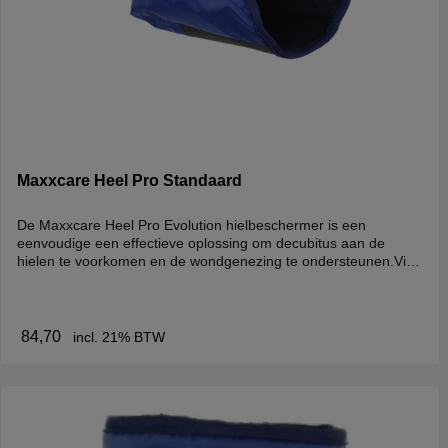
Maxxcare Heel Pro Standaard
De Maxxcare Heel Pro Evolution hielbeschermer is een
eenvoudige een effectieve oplossing om decubitus aan de
hielen te voorkomen en de wondgenezing te ondersteunen.Vier
afzonderlijke luchtkokers in de Heel Pro Evolution verdelen de
druk optimaal over de onderzijde van de voet, waarbij de hiel
volledig vrij komt te liggen. De uiterst gladde nylon buitenzijde
beschermt maximaal tegen schuifkrachten en maakt dat de
84,70
incl. 21% BTW
hielbeschermer vrijwel onmerkbaar te dragen hoe de gebruiker
ook in bed ligt.Maat: Standaard (Medium)