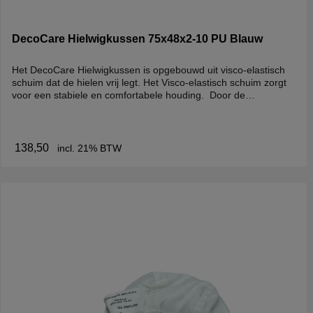
DecoCare Hielwigkussen 75x48x2-10 PU Blauw
Het DecoCare Hielwigkussen is opgebouwd uit visco-elastisch
schuim dat de hielen vrij legt. Het Visco-elastisch schuim zorgt
voor een stabiele en comfortabele houding. Door de
eigenschappen van het traagschuim ligt men comfortabel en
werkt het ook ondersteunend. Hierdoor creëert men een
optimale ontspanning van de onderste ledematen. Het
wigkussen is standaard uitgevoerd met een afneembare en
138,50
incl. 21% BTW
wasbare hoes. (80% katoen, 20% polyester)Vervaardigd van
een afwasbare PU zodat geen vocht in het kussen kan dringen.
We adviseren om de bijpassende comfortabele hoes los bij te
bestellen.