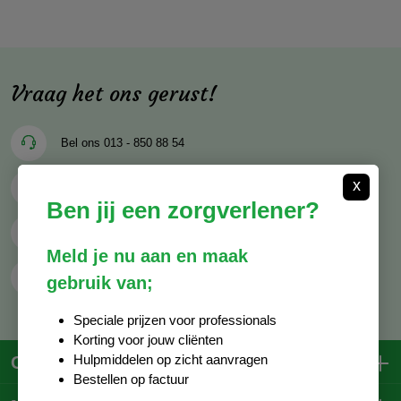
Vraag het ons gerust!
Bel ons
013 - 850 88 54
x
Mail ons
info@decocare.nl
Ben jij een zorgverlener?
Whatsapp
06 - 81 38 59 03
Meld je nu aan en maak
Contactformulier
gebruik van;
Speciale prijzen voor professionals
Korting voor jouw cliënten
Hulpmiddelen op zicht aanvragen
Contactgegevens
Bestellen op factuur